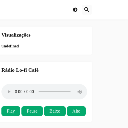
Visualizações
u
n
d
e
f
i
n
e
d
Rádio Lo-fi Café
Play
Pause
Baixo
Alto